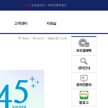
고객센터
HOT
보조금안내
|
자료실
온라인청력검사
고객센터
자료실
Home
회사소개
복음보청기 소개