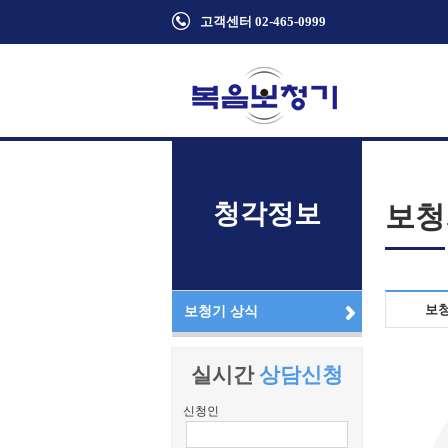
고객센터 02-465-0999
청각정보
보청
보
보청기 상식
실시간
상담신청
신청인