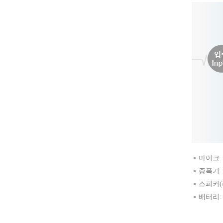
마이크:
증폭기:
스피커(
배터리: