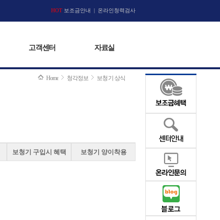
고객센터
HOT
보조금안내
|
자료실
온라인청력검사
고객센터
자료실
Home
청각정보
보청기 상식
보청기 구입시 혜택
보청기 양이착용
?